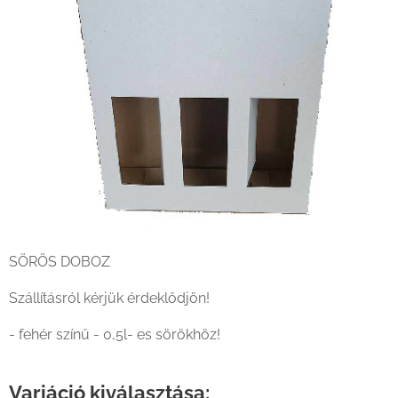
SÖRÖS DOBOZ
Szállításról kérjük érdeklődjön!
- fehér színű - 0,5l- es sörökhöz!
Variáció kiválasztása: