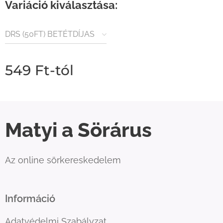
Variáció kiválasztása:
DRS (50FT) BETÉTDÍJAS
TERMÉK
549
Ft
-tól
Matyi a Sörárus
Az online sörkereskedelem
Információ
Adatvédelmi Szabályzat