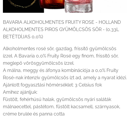
BAVARIA ALKOHOLMENTES FRUITY ROSE - HOLLAND
ALKOHOLMENTES PIROS GYÜMÖLCSÖS SÖR - (0,33L
BETÉTDÍJAS 0,0%)
Alkoholmentes rosé sör, gazdag, frissítő gyümölcsös
ízzel. A Bavaria 0,0% Fruity Rosé egy finom, frissítő sör,
meglepő vörösgyümölcsös ízzel.
A málna, meggy és áfonya kombinációja a 0,0% Fruity
Rosé-nak intenzív gyümölcsös ízt ad, amely a nyarat idézi.
Ajánlott fogyasztási hőmérséklet: 3 Celsius fok
Amihez ajánljuk:
Füstölt, fehérhúsú halak, gyümölcsös nyári saláták
málnaecettel, pástétom, füstölt kacsamell, szárnyasok,
créme brulée és panna cotta