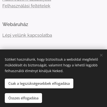
Felhasználási feltételek
Webáruház
Lépj velünk kapcsolatba
E-mail:
primatormagyarorszag@gmail.com
Sütiket használunk, hogy biztosítsuk a weboldal megfelelő
Telefonszám:
06202757966
működését és biztonságát, valamint hogy a lehető legjobb
felhasználói élményt kínáljuk Neked.
Sütik
Csak a legszükségesebbek elfogadása
Kosárba
Összes elfogadása