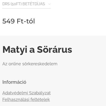
DRS (50FT) BETÉTDÍJAS
TERMÉK
549
Ft
-tól
Matyi a Sörárus
Az online sörkereskedelem
Információ
Adatvédelmi Szabályzat
Felhasználási feltételek