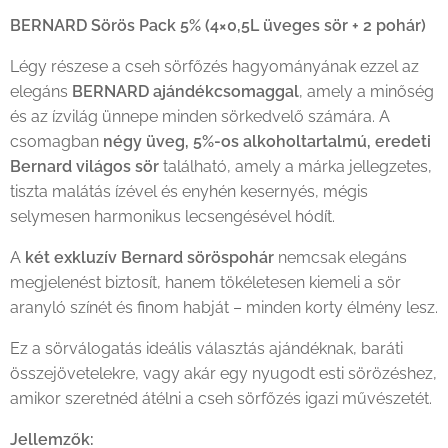
BERNARD Sörös Pack 5% (4×0,5L üveges sör + 2 pohár)
Légy részese a cseh sörfőzés hagyományának ezzel az
elegáns
BERNARD ajándékcsomaggal
, amely a minőség
és az ízvilág ünnepe minden sörkedvelő számára. A
csomagban
négy üveg, 5%-os alkoholtartalmú, eredeti
Bernard világos sör
található, amely a márka jellegzetes,
tiszta malátás ízével és enyhén kesernyés, mégis
selymesen harmonikus lecsengésével hódít.
A
két exkluzív Bernard söröspohár
nemcsak elegáns
megjelenést biztosít, hanem tökéletesen kiemeli a sör
aranyló színét és finom habját – minden korty élmény lesz.
Ez a sörválogatás ideális választás ajándéknak, baráti
összejövetelekre, vagy akár egy nyugodt esti sörözéshez,
amikor szeretnéd átélni a cseh sörfőzés igazi művészetét.
Jellemzők: