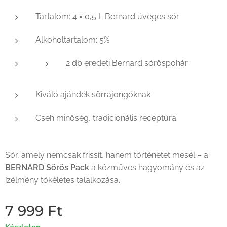
Tartalom: 4 × 0,5 L Bernard üveges sör
Alkoholtartalom: 5%
2 db eredeti Bernard söröspohár
Kiváló ajándék sörrajongóknak
Cseh minőség, tradicionális receptúra
Sör, amely nemcsak frissít, hanem történetet mesél – a
BERNARD Sörös Pack
a kézműves hagyomány és az
ízélmény tökéletes találkozása.
7 999
Ft