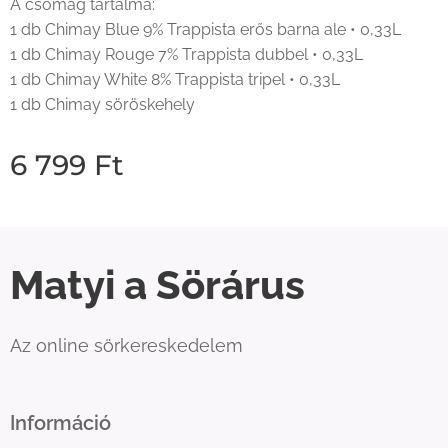
A csomag tartalma:
1 db Chimay Blue 9% Trappista erős barna ale • 0,33L
1 db Chimay Rouge 7% Trappista dubbel • 0,33L
1 db Chimay White 8% Trappista tripel • 0,33L
1 db Chimay söröskehely
6 799
Ft
Matyi a Sörárus
Az online sörkereskedelem
Információ