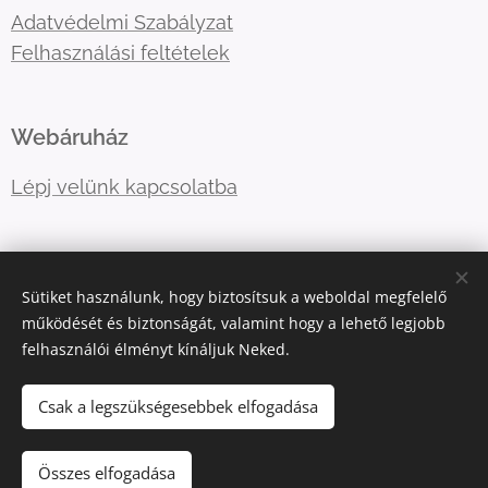
Adatvédelmi Szabályzat
Felhasználási feltételek
Webáruház
Lépj velünk kapcsolatba
E-mail:
primatormagyarorszag@gmail.com
Sütiket használunk, hogy biztosítsuk a weboldal megfelelő
Telefonszám:
06202757966
működését és biztonságát, valamint hogy a lehető legjobb
felhasználói élményt kínáljuk Neked.
Sütik
Csak a legszükségesebbek elfogadása
Kosárba
Összes elfogadása