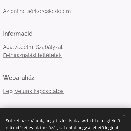
Az online sörkereskedelem
Információ
Adatvédelmi Szabályzat
Felhasználási feltételek
Webáruház
Lépj velünk kapcsolatba
E-mail:
primatormagyarorszag@gmail.com
Sütiket használunk, hogy biztosítsuk a weboldal megfelelő
Telefonszám:
06202757966
működését és biztonságát, valamint hogy a lehető legjobb