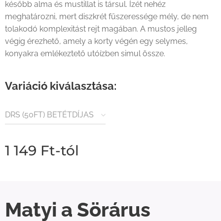
később alma és mustillat is társul. Ízét nehéz
meghatározni, mert diszkrét fűszeressége mély, de nem
tolakodó komplexitást rejt magában. A mustos jelleg
végig érezhető, amely a korty végén egy selymes,
konyakra emlékeztető utóízben simul össze.
Variáció kiválasztása:
DRS (50FT) BETÉTDÍJAS
TERMÉK
1 149
Ft
-tól
Matyi a Sörárus