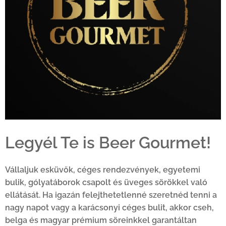
Legyél Te is Beer Gourmet!
Vállaljuk esküvők, céges rendezvények, egyetemi
bulik, gólyatáborok csapolt és üveges sörökkel való
ellátását. Ha igazán felejthetetlenné szeretnéd tenni a
nagy napot vagy a karácsonyi céges bulit, akkor cseh,
belga és magyar prémium söreinkkel garantáltan