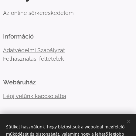
Az online sörkereskedelem
Információ
Adatvédelmi Szabályzat
Felhasználási feltételek
Webáruház
Lépj velünk kapcsolatba
E-mail:
primatormagyarorszag@gmail.com
Sütiket használunk, hogy biztosítsuk a weboldal megfelelő
Telefonszám:
06202757966
működését és biztonságát, valamint hogy a lehető legjobb