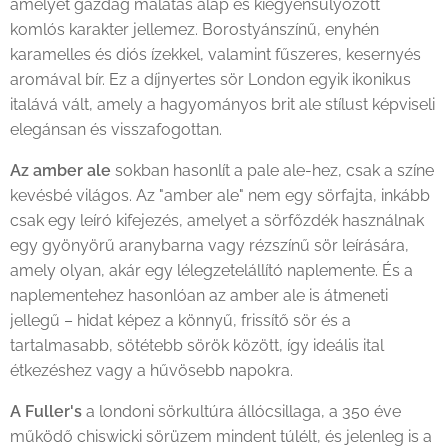
amelyet gazdag malátás alap és kiegyensúlyozott
komlós karakter jellemez. Borostyánszínű, enyhén
karamelles és diós ízekkel, valamint fűszeres, kesernyés
aromával bír. Ez a díjnyertes sör London egyik ikonikus
italává vált, amely a hagyományos brit ale stílust képviseli
elegánsan és visszafogottan.
Az amber ale
sokban hasonlít a pale ale-hez, csak a színe
kevésbé világos. Az "amber ale" nem egy sörfajta, inkább
csak egy leíró kifejezés, amelyet a sörfőzdék használnak
egy gyönyörű aranybarna vagy rézszínű sör leírására,
amely olyan, akár egy lélegzetelállító naplemente. És a
naplementehez hasonlóan az amber ale is átmeneti
jellegű – hidat képez a könnyű, frissítő sör és a
tartalmasabb, sötétebb sörök között, így ideális ital
étkezéshez vagy a hűvösebb napokra.
A Fuller's
a londoni sörkultúra állócsillaga, a 350 éve
működő chiswicki sörüzem mindent túlélt, és jelenleg is a