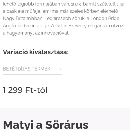
lehető legjobb formájában van. 1973-ban itt született újjá
a cask ale műfaja, ami ma már széles körben elérhető
Nagy Britanniában. Leghíresebb sörük, a London Pride
Anglia kedvenc ale-je. A Griffin Brewery elegánsan ötvözi
a hagyományt az innovációval.
Variáció kiválasztása:
BETÉTDÍJAS TERMÉK
(80FT / ÜVEG)
1 299
Ft
-tól
Matyi a Sörárus