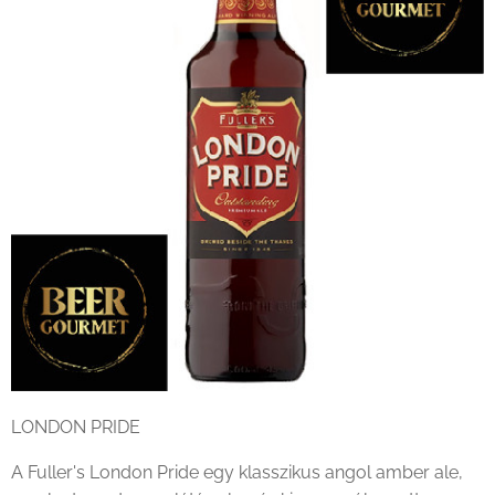
LONDON PRIDE
A Fuller's London Pride egy klasszikus angol amber ale,