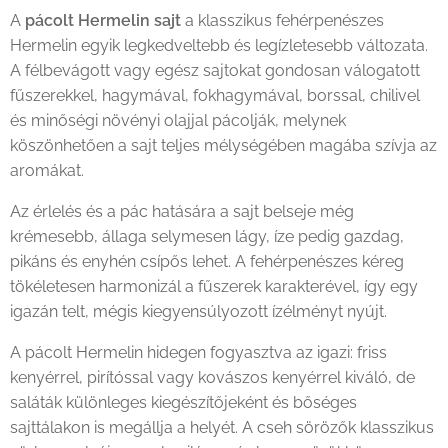
A
pácolt Hermelin sajt
a klasszikus fehérpenészes
Hermelin egyik legkedveltebb és legízletesebb változata.
A félbevágott vagy egész sajtokat gondosan válogatott
fűszerekkel, hagymával, fokhagymával, borssal, chilivel
és minőségi növényi olajjal pácolják, melynek
köszönhetően a sajt teljes mélységében magába szívja az
aromákat.
Az érlelés és a pác hatására a sajt belseje még
krémesebb, állaga selymesen lágy, íze pedig gazdag,
pikáns és enyhén csípős lehet. A fehérpenészes kéreg
tökéletesen harmonizál a fűszerek karakterével, így egy
igazán telt, mégis kiegyensúlyozott ízélményt nyújt.
A pácolt Hermelin hidegen fogyasztva az igazi: friss
kenyérrel, pirítóssal vagy kovászos kenyérrel kiváló, de
saláták különleges kiegészítőjeként és bőséges
sajttálakon is megállja a helyét. A cseh sörözők klasszikus