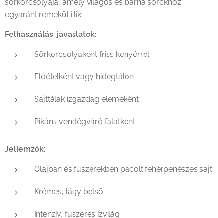
sörkorcsolyája, amely világos és barna sörökhöz
egyaránt remekül illik.
Felhasználási javaslatok:
Sörkorcsolyaként friss kenyérrel
Előételként vagy hidegtálon
Sajttálak ízgazdag elemeként
Pikáns vendégváró falatként
Jellemzők:
Olajban és fűszerekben pácolt fehérpenészes sajt
Krémes, lágy belső
Intenzív, fűszeres ízvilág