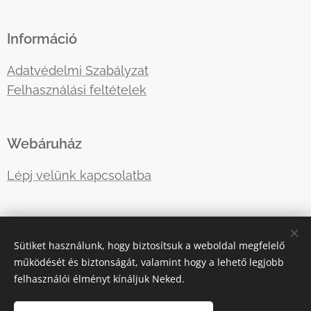
Információ
Adatvédelmi Szabályzat
Felhasználási feltételek
Webáruház
Lépj velünk kapcsolatba
E-mail:
primatormagyarorszag@gmail.com
Sütiket használunk, hogy biztosítsuk a weboldal megfelelő
Telefonszám:
06202757966
működését és biztonságát, valamint hogy a lehető legjobb
felhasználói élményt kínáljuk Neked.
Sütik