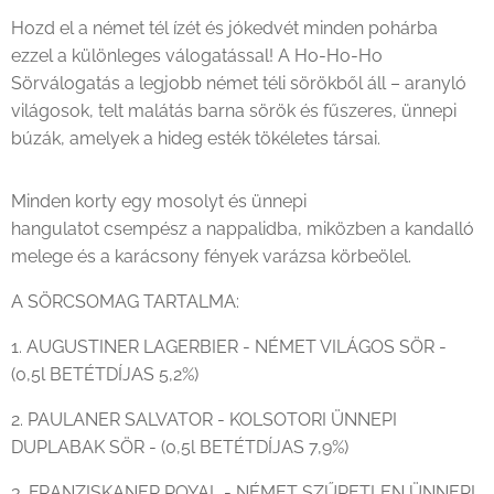
Hozd el a
német tél ízét és jókedvét
minden pohárba
ezzel a különleges válogatással! A
Ho-Ho-Ho
Sörválogatás
a legjobb német téli sörökből áll – aranyló
világosok, telt malátás barna sörök és fűszeres, ünnepi
búzák, amelyek a hideg esték tökéletes társai.
Minden korty egy
mosolyt és ünnepi
hangulatot
csempész a nappalidba, miközben a kandalló
melege és a karácsony fények varázsa körbeölel.
A SÖRCSOMAG TARTALMA:
1. AUGUSTINER LAGERBIER - NÉMET VILÁGOS SÖR -
(0,5l BETÉTDÍJAS 5,2%)
2. PAULANER SALVATOR - KOLSOTORI ÜNNEPI
DUPLABAK SÖR - (0,5l BETÉTDÍJAS 7,9%)
3. FRANZISKANER ROYAL - NÉMET SZŰRETLEN ÜNNEPI