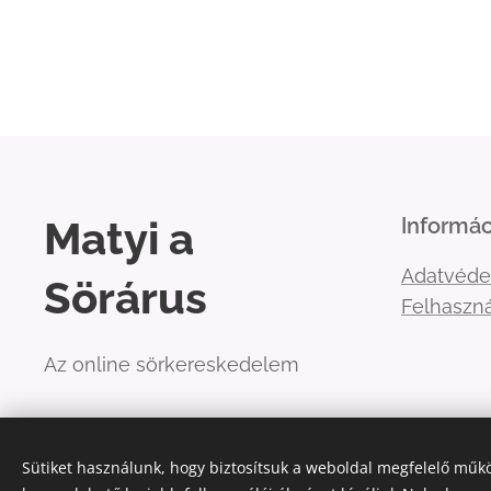
Matyi a
Informác
Adatvéde
Sörárus
Felhaszná
Az online sörkereskedelem
Sütiket használunk, hogy biztosítsuk a weboldal megfelelő műkö