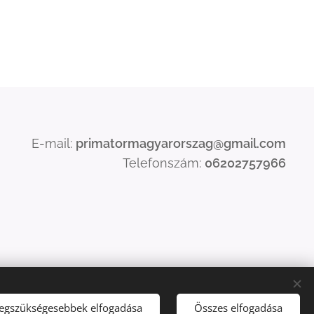
E-mail:
primatormagyarorszag@gmail.com
Telefonszám:
06202757966
legszükségesebbek elfogadása
Összes elfogadása