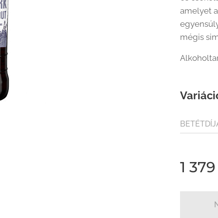
amelyet a 
egyensúly
mégis sim
Alkoholta
Variáci
BETÉTDÍJ
(80FT / Ü
1 379