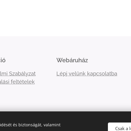
ió
Webáruház
lmi Szabályzat
Lépj velünk kapcsolatba
lási feltételek
dését és biztonságát, valamint
Csak a 