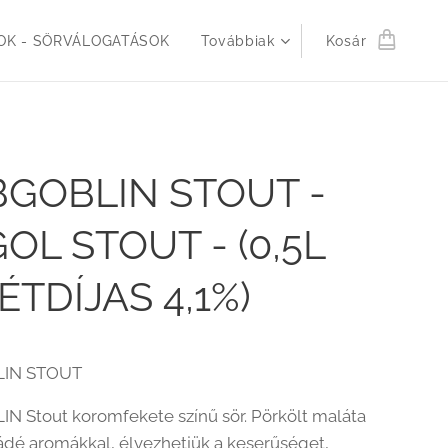
K - SÖRVÁLOGATÁSOK
Továbbiak
Kosár
GOBLIN STOUT -
OL STOUT - (0,5L
ÉTDÍJAS 4,1%)
IN STOUT
 Stout koromfekete színű sör. Pörkölt maláta
ádé aromákkal, élvezhetjük a keserűséget,