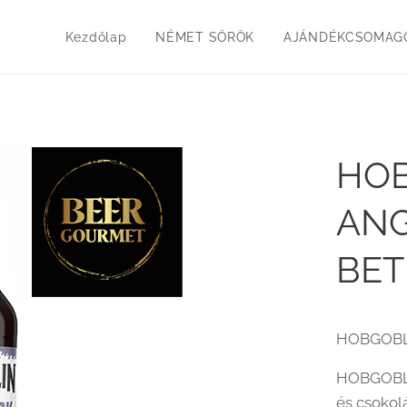
Kezdőlap
NÉMET SÖRÖK
AJÁNDÉKCSOMAGO
HOB
ANG
BET
HOBGOBL
HOBGOBLIN
és csokol