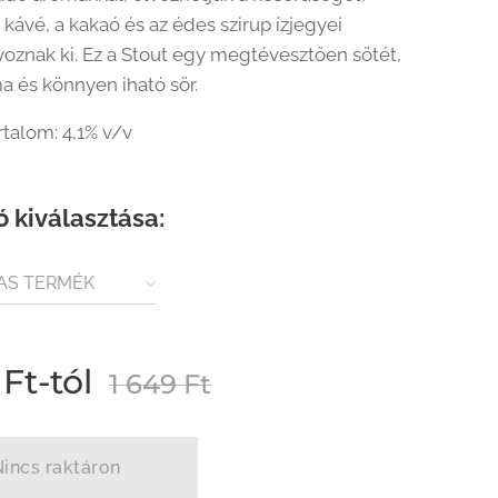
kávé, a kakaó és az édes szirup ízjegyei
oznak ki. Ez a Stout egy megtévesztően sötét,
a és könnyen iható sör.
rtalom: 4,1% v/v
ó kiválasztása:
AS TERMÉK
VEG)
Ft
-tól
1 649
Ft
Nincs raktáron