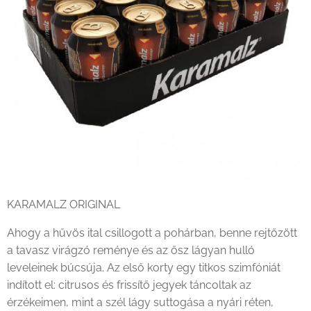
KARAMALZ ORIGINAL
Ahogy a hűvös ital csillogott a pohárban, benne rejtőzött
a tavasz virágzó reménye és az ősz lágyan hulló
leveleinek búcsúja. Az első korty egy titkos szimfóniát
indított el: citrusos és frissítő jegyek táncoltak az
érzékeimen, mint a szél lágy suttogása a nyári réten,