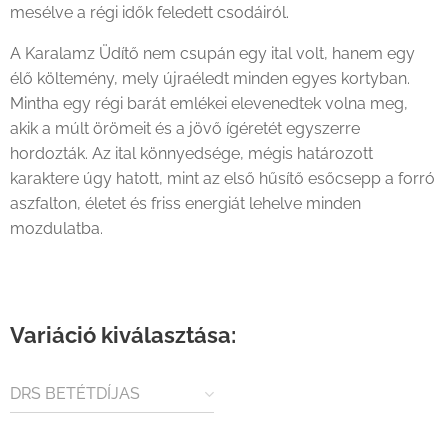
mesélve a régi idők feledett csodáiról.
A Karalamz Üdítő nem csupán egy ital volt, hanem egy
élő költemény, mely újraéledt minden egyes kortyban.
Mintha egy régi barát emlékei elevenedtek volna meg,
akik a múlt örömeit és a jövő ígéretét egyszerre
hordozták. Az ital könnyedsége, mégis határozott
karaktere úgy hatott, mint az első hűsítő esőcsepp a forró
aszfalton, életet és friss energiát lehelve minden
mozdulatba.
Variáció kiválasztása:
DRS BETÉTDÍJAS
TERMÉK