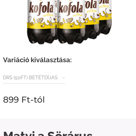
Variáció kiválasztása:
DRS (50FT) BETÉTDÍJAS
TERMÉK
899
Ft
-tól
Matyi a Sörárus