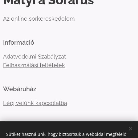
Az online sörkereskedelem
Információ
Adatvédelmi Szabályzat
Felhasználási feltételek
Webáruház
Lépj velünk kapcsolatba
E-mail:
primatormagyarorszag@gmail.com
Sütiket használunk, hogy biztosítsuk a weboldal megfelelő
Telefonszám:
06202757966