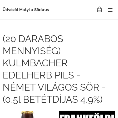
Üdvözöl Matyi a Sörárus
(20 DARABOS
MENNYISÉG)
KULMBACHER
EDELHERB PILS -
NÉMET VILÁGOS SÖR -
(0,5l BETÉTDÍJAS 4,9%)