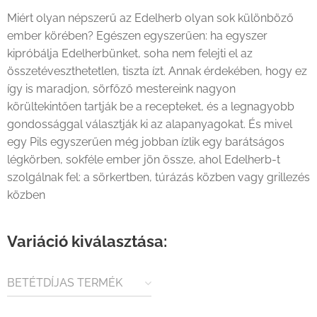
Miért olyan népszerű az Edelherb olyan sok különböző
ember körében? Egészen egyszerűen: ha egyszer
kipróbálja Edelherbünket, soha nem felejti el az
összetéveszthetetlen, tiszta ízt. Annak érdekében, hogy ez
így is maradjon, sörfőző mestereink nagyon
körültekintően tartják be a recepteket, és a legnagyobb
gondossággal választják ki az alapanyagokat. És mivel
egy Pils egyszerűen még jobban ízlik egy barátságos
légkörben, sokféle ember jön össze, ahol Edelherb-t
szolgálnak fel: a sörkertben, túrázás közben vagy grillezés
közben
Variáció kiválasztása:
BETÉTDÍJAS TERMÉK
(80FT / ÜVEG)