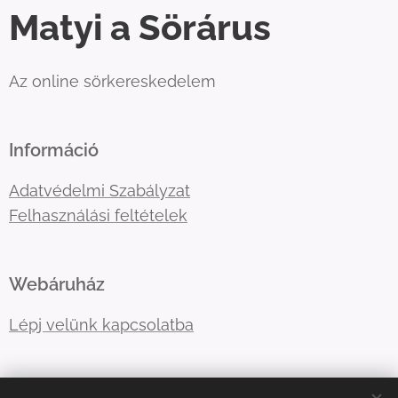
Matyi a Sörárus
Az online sörkereskedelem
Információ
Adatvédelmi Szabályzat
Felhasználási feltételek
Webáruház
Lépj velünk kapcsolatba
E-mail:
primatormagyarorszag@gmail.com