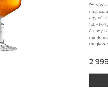
Rézvörös s
narancs, 
egymással
fel. A ko
és lágy, 
mindennap
megkoron
2 99