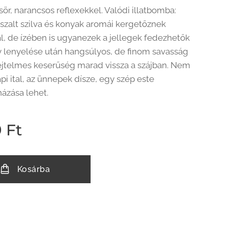
ör, narancsos reflexekkel. Valódi illatbomba:
aszalt szilva és konyak aromái kergetőznek
, de ízében is ugyanezek a jellegek fedezhetők
rty lenyelése után hangsúlyos, de finom savasság
sejtelmes keserűség marad vissza a szájban. Nem
i ital, az ünnepek dísze, egy szép este
ázása lehet.
9
Ft
Kosárba