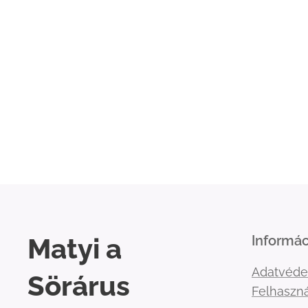
Matyi a
Informác
Adatvéde
Sörárus
Felhaszná