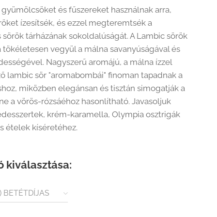
 gyümölcsöket és fűszereket használnak arra,
röket ízesítsék, és ezzel megteremtsék a
s sörök tárházának sokoldalúságát. A Lambic sörök
 tökéletesen vegyül a málna savanyúságával és
ességével. Nagyszerű aromájú, a málna ízzel
ő lambic sör "aromabombái" finoman tapadnak a
shoz, miközben elegánsan és tisztán simogatják a
íne a vörös-rózsáéhoz hasonlítható. Javasoljuk
desszertek, krém-karamella, Olympia osztrigák
s ételek kíséretéhez.
ó kiválasztása:
) BETÉTDÍJAS