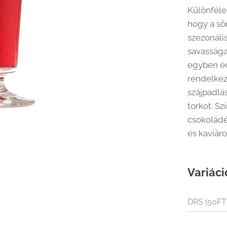
Különféle
hogy a sö
szezonáli
savassága
egyben éd
rendelkez
szájpadlá
torkot. Sz
csokoládé
és kaviáro
Variáci
DRS (50FT
TERMÉK