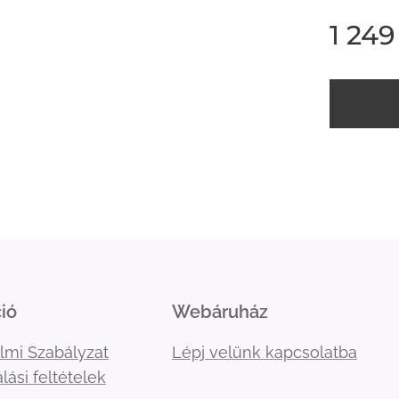
1 249
ió
Webáruház
lmi Szabályzat
Lépj velünk kapcsolatba
lási feltételek