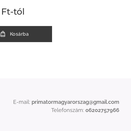
Ft
-tól
Kosárba
E-mail:
primatormagyarorszag@gmail.com
Telefonszám:
06202757966