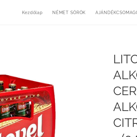
Kezdőlap
NÉMET SÖRÖK
AJÁNDÉKCSOMAGO
LIT
AL
CER
AL
CIT