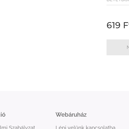
(80FT / Ü
619
F
ió
Webáruház
lmi Szabályzat
Lépj velünk kapcsolatba