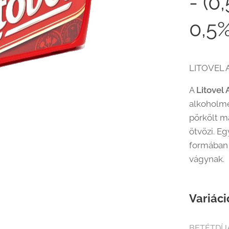
- (
0,5%
LITOVEL
A
Litovel
alkoholme
pörkölt ma
ötvözi. E
formában 
vágynak.
Variáci
BETÉTDÍJ