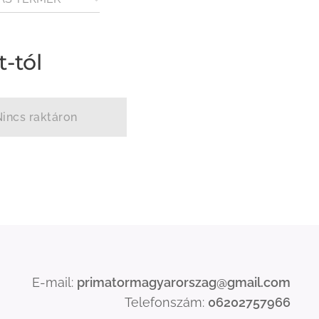
VEG)
t
-tól
Nincs raktáron
E-mail:
primatormagyarorszag@gmail.com
Telefonszám:
06202757966