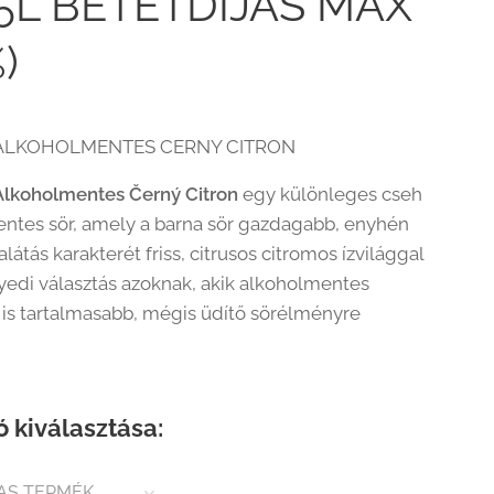
0,5L BETÉTDÍJAS MAX
)
 ALKOHOLMENTES CERNY CITRON
 Alkoholmentes Černý Citron
egy különleges cseh
ntes sör, amely a barna sör gazdagabb, enyhén
látás karakterét friss, citrusos citromos ízvilággal
gyedi választás azoknak, akik alkoholmentes
is tartalmasabb, mégis üdítő sörélményre
ó kiválasztása:
AS TERMÉK