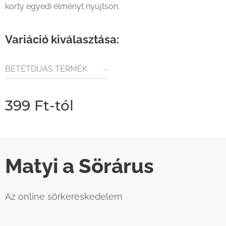
korty egyedi élményt nyújtson.
Variáció kiválasztása:
BETÉTDÍJAS TERMÉK
(80FT / ÜVEG)
399
Ft
-tól
Matyi a Sörárus
Az online sörkereskedelem