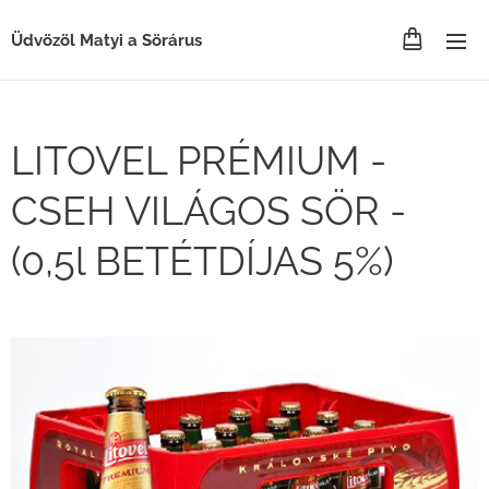
Üdvözöl Matyi a Sörárus
LITOVEL PRÉMIUM -
CSEH VILÁGOS SÖR -
(0,5l BETÉTDÍJAS 5%)