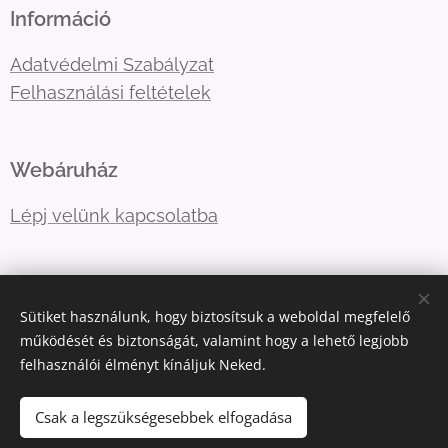
Információ
Adatvédelmi Szabályzat
Felhasználási feltételek
Webáruház
Lépj velünk kapcsolatba
E-mail:
primatormagyarorszag@gmail.com
Sütiket használunk, hogy biztosítsuk a weboldal megfelelő
Telefonszám:
06202757966
működését és biztonságát, valamint hogy a lehető legjobb
felhasználói élményt kínáljuk Neked.
Sütik
Csak a legszükségesebbek elfogadása