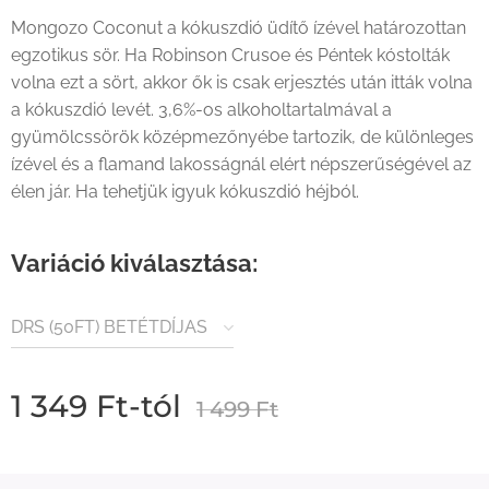
Mongozo Coconut a kókuszdió üdítő ízével határozottan
egzotikus sör. Ha Robinson Crusoe és Péntek kóstolták
volna ezt a sört, akkor ők is csak erjesztés után itták volna
a kókuszdió levét. 3,6%-os alkoholtartalmával a
gyümölcssörök középmezőnyébe tartozik, de különleges
ízével és a flamand lakosságnál elért népszerűségével az
élen jár. Ha tehetjük igyuk kókuszdió héjból.
Variáció kiválasztása:
DRS (50FT) BETÉTDÍJAS
TERMÉK
1 349
Ft
-tól
1 499
Ft