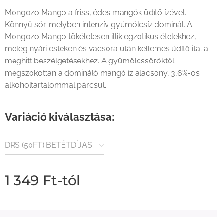
Mongozo Mango a friss, édes mangók üdítő ízével.
Könnyű sör, melyben intenzív gyümölcsíz dominál. A
Mongozo Mango tökéletesen illik egzotikus ételekhez,
meleg nyári estéken és vacsora után kellemes üdítő ital a
meghitt beszélgetésekhez. A gyümölcssöröktől
megszokottan a domináló mangó íz alacsony, 3,6%-os
alkoholtartalommal párosul.
Variáció kiválasztása:
DRS (50FT) BETÉTDÍJAS
TERMÉK
1 349
Ft
-tól