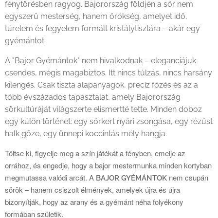
fénytörésben ragyog. Bajorország földjén a sör nem
egyszerű mesterség, hanem örökség, amelyet idő,
türelem és fegyelem formált kristálytisztára – akár egy
gyémántot.
A "Bajor Gyémántok" nem hivalkodnak – eleganciájuk
csendes, mégis magabiztos. Itt nincs túlzás, nincs harsány
kilengés. Csak tiszta alapanyagok, precíz főzés és az a
több évszázados tapasztalat, amely Bajorország
sörkultúráját világszerte elismertté tette. Minden doboz
egy külön történet: egy sörkert nyári zsongása, egy rézüst
halk gőze, egy ünnepi koccintás mély hangja.
Töltse ki, figyelje meg a szín játékát a fényben, emelje az
orrához, és engedje, hogy a bajor mestermunka minden kortyban
megmutassa valódi arcát. A
nem csupán
BAJOR GYÉMÁNTOK
sörök – hanem csiszolt élmények, amelyek újra és újra
bizonyítják, hogy az arany és a gyémánt néha folyékony
formában születik.