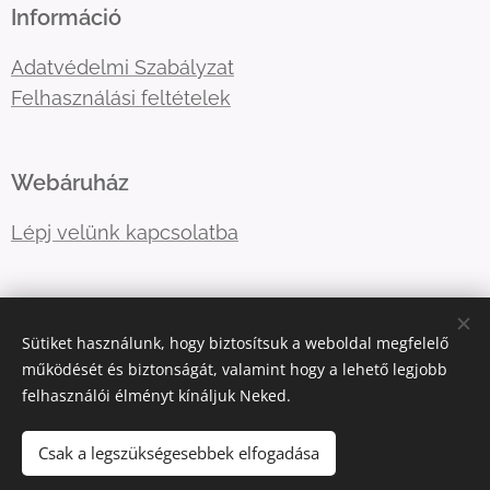
Információ
Adatvédelmi Szabályzat
Felhasználási feltételek
Webáruház
Lépj velünk kapcsolatba
E-mail:
primatormagyarorszag@gmail.com
Sütiket használunk, hogy biztosítsuk a weboldal megfelelő
Telefonszám:
06202757966
működését és biztonságát, valamint hogy a lehető legjobb
felhasználói élményt kínáljuk Neked.
Sütik
Csak a legszükségesebbek elfogadása