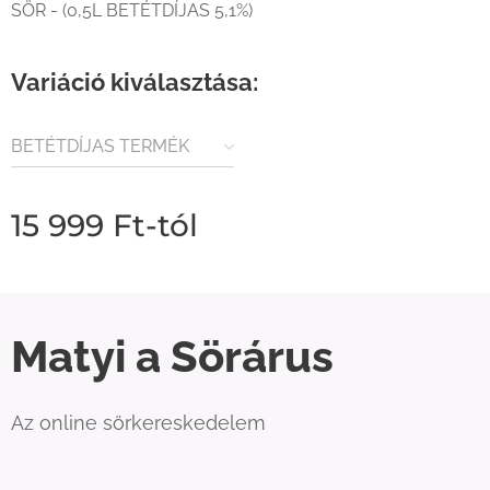
SÖR - (0,5L BETÉTDÍJAS 5,1%)
Variáció kiválasztása:
BETÉTDÍJAS TERMÉK
(80FT / ÜVEG)
15 999
Ft
-tól
Matyi a Sörárus
Az online sörkereskedelem