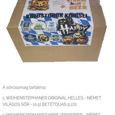
A sörcsomag tartalma:
1. WEIHENSTEPHANER ORIGINAL HELLES - NÉMET
VILÁGOS SÖR - (0,5l BETÉTDÍJAS 5,1%)
2. WEIHENSTEPHANER HEFE-WEISSBIER - NÉMET