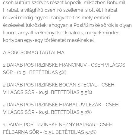
cseh kultúra szerves részét képezik, miközben Bohumil
Hrabal, a világhírű cseh író szelleme is ott él. Hrabal
művei mindig egyedi hangvételt és mély emberi
érzéseket tükröztek, ahogyan a Postřižinské sörök is olyan
finom, árnyalt ízélményeket kínálnak, melyek minden
kortyban egy-egy történetet mesélnek el.
A SÖRCSOMAG TARTALMA:
2 DARAB POSTRIZINSKE FRANCINUV - CSEH VILÁGOS
SÖR - (0,5L BETÉTDÍJAS 5%)
2 DARAB POSTRIZINSKE BOGAN SPECIAL - CSEH
VILÁGOS SÖR - (0,5L BETÉTDÍJAS 5,5%)
2 DARAB POSTRIZINSKE HRABALUV LEZÁK - CSEH
VILÁGOS SÖR - (0,5L BETÉTDÍJAS 5,2%)
1 DARAB POSTRIZINSKE NEZNY BARBÁR - CSEH
FÉLBARNA SÖR - (0,5L BETÉTDÍJAS 5,3%)