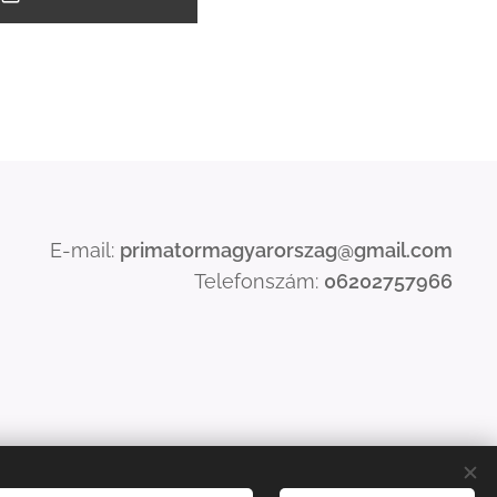
E-mail:
primatormagyarorszag@gmail.com
Telefonszám:
06202757966