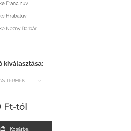
ske Francinuv
ske Hrabaluv
ske Nezny Barbár
ó kiválasztása:
AS TERMÉK
VEG)
9
Ft
-tól
Kosárba