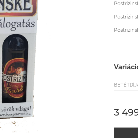
Postrizin
Postrizin
Postrizin
Variáci
BETÉTDÍJ
(80FT / Ü
3 49