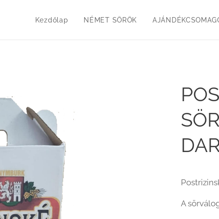
Kezdőlap
NÉMET SÖRÖK
AJÁNDÉKCSOMAGO
POS
SÖR
DAR
Postrizin
A sörválo