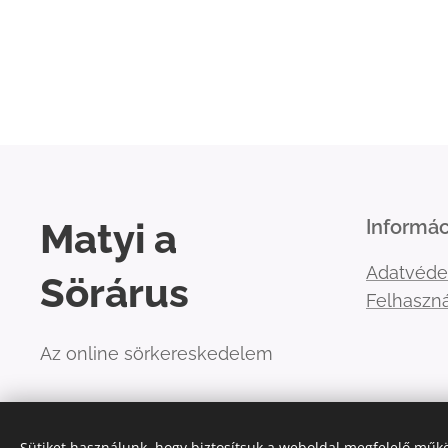
Matyi a
Informác
Adatvéde
Sörárus
Felhaszná
Az online sörkereskedelem
Sütiket használunk, hogy biztosítsuk a weboldal megfelelő műkö