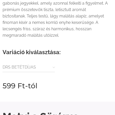
gabonás jegyekkel, amely azonnal felkelti a figyelmet. A
prémium összetevők tiszta, letisztult aromát
biztosítanak. Teljes testű, lágy malátás alapíz, amelyet
finoman kísér a nemes komló enyhe keserűsége. A
lecsengés friss, száraz és harmonikus, hosszan
megmaradó malátás utóízzel.
Variáció kiválasztása:
DRS BETÉTDÍJAS
TERMÉK
599
Ft
-tól