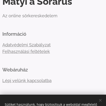
Matyi a Sörárus
Az online sörkereskedelem
Információ
Adatvédelmi Szabályzat
Felhasználási feltételek
Webáruház
Lépj velünk kapcsolatba
E-mail:
primatormagyarorszag@gmail.com
Sütiket használunk, hogy biztosítsuk a weboldal megfelelő
Telefonszám:
06202757966