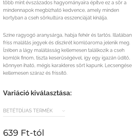
több mint évszázados hagyományaira építve ez a sör a
mindennapok megbízható kedvence, amely minden
kortyban a cseh sörkultúra esszenciáját kínálja.
Színe ragyogó aranysárga, habja fehér és tartós. Illatában
friss malátás jegyek és diszkrét komlóaroma jelenik meg.
Ízében a lágy malátásság kellemesen találkozik a cseh
komlók finom, tiszta keserűségével, így egy igazán üdítő,
könnyen iható, mégis karakteres sört kapunk. Lecsengése
kellemesen száraz és frissítő.
Variáció kiválasztása:
BETÉTDÍJAS TERMÉK
(80FT / ÜVEG)
639
Ft
-tól