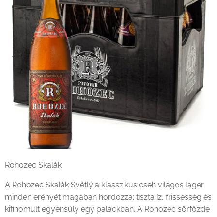
Rohozec Skalák
A Rohozec Skalák Světlý a klasszikus cseh világos lager
minden erényét magában hordozza: tiszta íz, frissesség és
kifinomult egyensúly egy palackban. A Rohozec sörfőzde