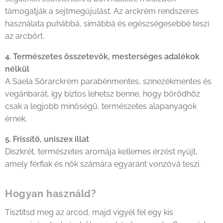
támogatják a sejtmegújulást. Az arckrém rendszeres
használata puhábbá, simábbá és egészségesebbé teszi
az arcbőrt.
4. Természetes összetevők, mesterséges adalékok
nélkül
A Saela Sörarckrém parabénmentes, színezékmentes és
vegánbarát, így biztos lehetsz benne, hogy bőrödhöz
csak a legjobb minőségű, természetes alapanyagok
érnek.
5. Frissítő, uniszex illat
Diszkrét, természetes aromája kellemes érzést nyújt,
amely férfiak és nők számára egyaránt vonzóvá teszi.
Hogyan használd?
Tisztítsd meg az arcod, majd vigyél fel egy kis