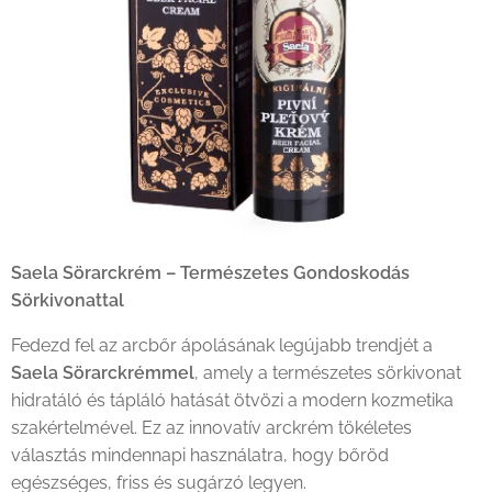
Saela Sörarckrém – Természetes Gondoskodás
Sörkivonattal
Fedezd fel az arcbőr ápolásának legújabb trendjét a
Saela Sörarckrémmel
, amely a természetes sörkivonat
hidratáló és tápláló hatását ötvözi a modern kozmetika
szakértelmével. Ez az innovatív arckrém tökéletes
választás mindennapi használatra, hogy bőröd
egészséges, friss és sugárzó legyen.