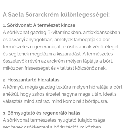
A Saela Sörarckrém különlegességei:
1. Sörkivonat: A természet kincse
A sörkivonat gazdag B-vitaminokban, antioxidánsokban
és ásványi anyagokban, amelyek támogatják a bőr
természetes regenerációját, erősítik annak védőrétegét,
és segítenek megelőzni a kiszáradást. A természetes
összetevők révén az arckrém mélyen táplálja a bőrt,
miközben frissességet és vitalitást kölcsönöz neki.
2. Hosszantartó hidratálás
A könnyű, mégis gazdag textúra mélyen hidratálja a bőrt
anélkül, hogy zsíros érzetet hagyna maga után. Ideális
választás mind száraz, mind kombinált bőrtípusra.
3. Bőrnyugtató és regeneráló hatás
A sörkivonat természetes nyugtató tulajdonságai
segítenek csökkenteni a bőrirritációt, miközben