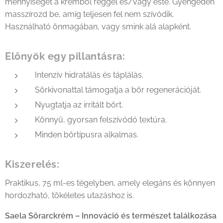
mennyiséget a krémből reggel és/vagy este. Gyengéden
masszírozd be, amíg teljesen fel nem szívódik.
Használható önmagában, vagy smink alá alapként.
Előnyök egy pillantásra:
Intenzív hidratálás és táplálás.
Sörkivonattal támogatja a bőr regenerációját.
Nyugtatja az irritált bőrt.
Könnyű, gyorsan felszívódó textúra.
Minden bőrtípusra alkalmas.
Kiszerelés:
Praktikus, 75 ml-es tégelyben, amely elegáns és könnyen
hordozható, tökéletes utazáshoz is.
Saela Sörarckrém – Innováció és természet találkozása