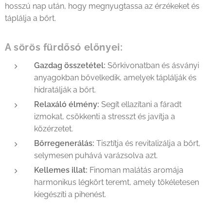
hosszú nap után, hogy megnyugtassa az érzékeket és
táplálja a bőrt.
A sörös fürdősó előnyei:
Gazdag összetétel:
Sörkivonatban és ásványi
anyagokban bővelkedik, amelyek táplálják és
hidratálják a bőrt.
Relaxáló élmény:
Segít ellazítani a fáradt
izmokat, csökkenti a stresszt és javítja a
közérzetet.
Bőrregenerálás:
Tisztítja és revitalizálja a bőrt,
selymesen puhává varázsolva azt.
Kellemes illat:
Finoman malátás aromája
harmonikus légkört teremt, amely tökéletesen
kiegészíti a pihenést.