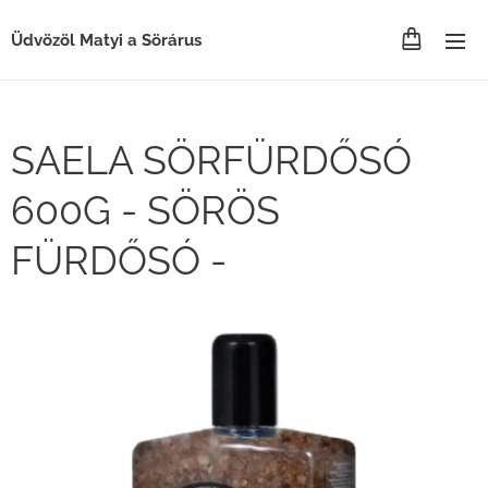
Üdvözöl Matyi a Sörárus
SAELA SÖRFÜRDŐSÓ
600G - SÖRÖS
FÜRDŐSÓ -