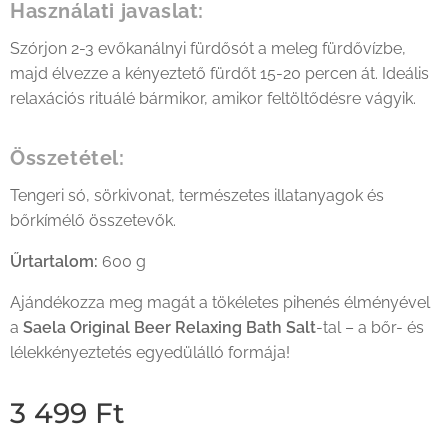
Használati javaslat:
Szórjon 2-3 evőkanálnyi fürdősót a meleg fürdővízbe,
majd élvezze a kényeztető fürdőt 15-20 percen át. Ideális
relaxációs rituálé bármikor, amikor feltöltődésre vágyik.
Összetétel:
Tengeri só, sörkivonat, természetes illatanyagok és
bőrkímélő összetevők.
Űrtartalom:
600 g
Ajándékozza meg magát a tökéletes pihenés élményével
a
Saela Original Beer Relaxing Bath Salt
-tal – a bőr- és
lélekkényeztetés egyedülálló formája!
3 499
Ft