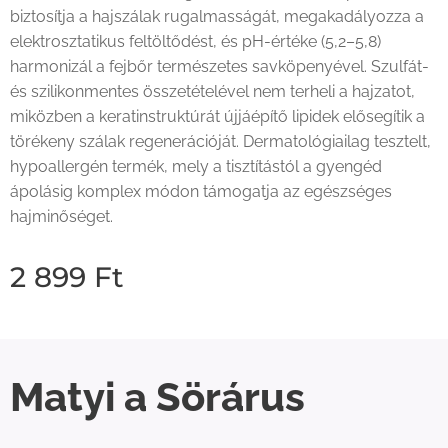
biztosítja a hajszálak rugalmasságát, megakadályozza a
elektrosztatikus feltöltődést, és pH-értéke (5,2–5,8)
harmonizál a fejbőr természetes savköpenyével. Szulfát-
és szilikonmentes összetételével nem terheli a hajzatot,
miközben a keratinstruktúrát újjáépítő lipidek elősegítik a
törékeny szálak regenerációját. Dermatológiailag tesztelt,
hypoallergén termék, mely a tisztítástól a gyengéd
ápolásig komplex módon támogatja az egészséges
hajminőséget.
2 899
Ft
Matyi a Sörárus