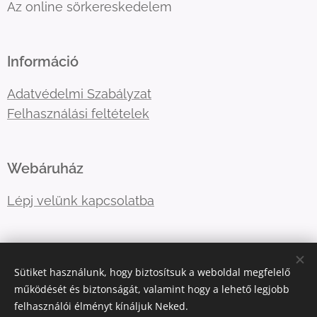
Az online sörkereskedelem
Információ
Adatvédelmi Szabályzat
Felhasználási feltételek
Webáruház
Lépj velünk kapcsolatba
E-mail:
primatormagyarorszag@gmail.com
Sütiket használunk, hogy biztosítsuk a weboldal megfelelő
Telefonszám:
06202757966
működését és biztonságát, valamint hogy a lehető legjobb
felhasználói élményt kínáljuk Neked.