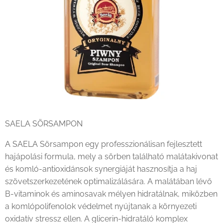
SAELA SÖRSAMPON
A SAELA Sörsampon egy professzionálisan fejlesztett
hajápolási formula, mely a sörben található malátakivonat
és komló-antioxidánsok synergiáját hasznosítja a haj
szövetszerkezetének optimalizálására. A malátában lévő
B-vitaminok és aminosavak mélyen hidratálnak, miközben
a komlópolifenolok védelmet nyújtanak a környezeti
oxidatív stressz ellen. A glicerin-hidratáló komplex