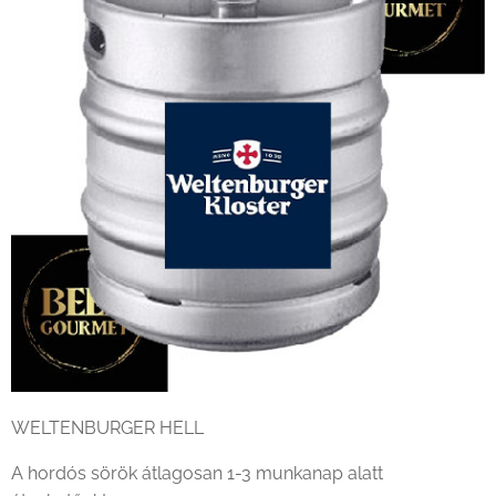
WELTENBURGER HELL
A hordós sörök átlagosan 1-3 munkanap alatt