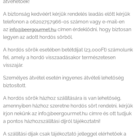
átvehetőek!
A biztonság kedvéért kérjük rendelés leadás előtt kérjük
telefonon a 06202757966-os számon vagy e-mail-en
az
címen érdeklődni, hogy biztosan
info@beergourmet.hu
legyen az adott hordós sörből.
A hordós sörök esetében betétdíjat (23,000Ft) számolunk
fel, amely a hordó visszaadásakor természetesen
visszajár.
Személyes átvétel esetén ingyenes átvételi lehetőség
biztosított.
A hordós sörök házhoz szállítására is van lehetőség,
amennyiben házhoz szeretne hordós sört rendelni, kérjük
írjon nekünk az info@beergourmet.hu címre és ott tudjuk
a pontos házhozszállítási díjról tájékoztatni!
A szállítási díjak csak tájékoztató jelleggel elérhetőek a