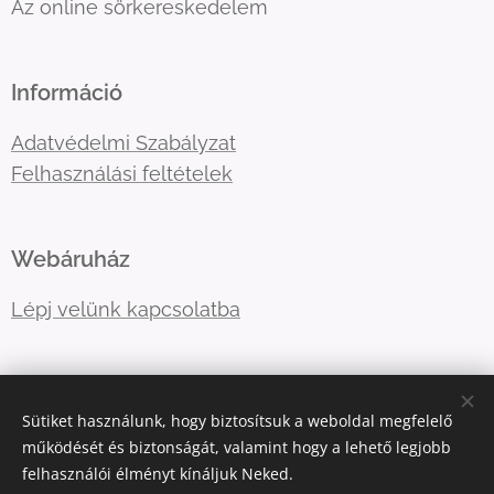
Az online sörkereskedelem
Információ
Adatvédelmi Szabályzat
Felhasználási feltételek
Webáruház
Lépj velünk kapcsolatba
E-mail:
primatormagyarorszag@gmail.com
Sütiket használunk, hogy biztosítsuk a weboldal megfelelő
Telefonszám:
06202757966
működését és biztonságát, valamint hogy a lehető legjobb
felhasználói élményt kínáljuk Neked.