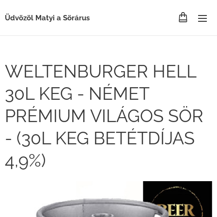
Üdvözöl Matyi a Sörárus
WELTENBURGER HELL
30L KEG - NÉMET
PRÉMIUM VILÁGOS SÖR
- (30L KEG BETÉTDÍJAS
4,9%)