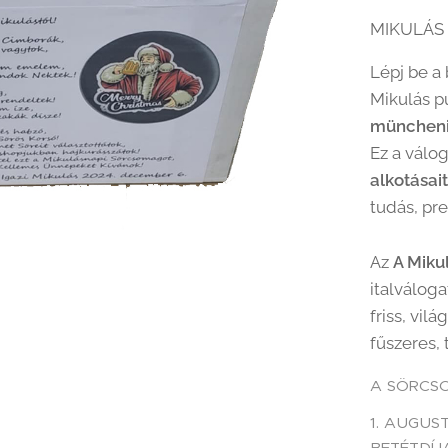
MIKULÁS
Lépj be a
Mikulás 
müncheni
Ez a válo
alkotásai
tudás, pre
Az
A Miku
italválog
friss, vil
fűszeres, 
A SÖRCS
1. AUGUST
BETÉTDÍJ