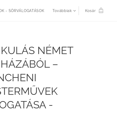
K - SÖRVÁLOGATÁSOK
Továbbiak
Kosár
IKULÁS NÉMET
HÁZÁBÓL –
NCHENI
STERMŰVEK
OGATÁSA -