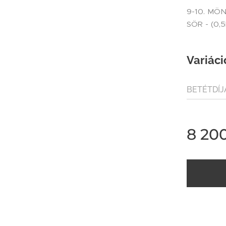
9-10. MÖ
SÖR - (0,
Variáci
BETÉTDÍJ
(80FT / Ü
8 20