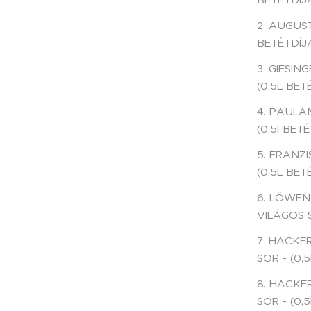
2. AUGUST
BETÉTDÍJ
3. GIESI
(0,5L BET
4. PAULA
(0,5l BET
5. FRANZ
(0,5L BET
6. LÖWEN
VILÁGOS S
7. HACKE
SÖR - (0,
8. HACKE
SÖR - (0,