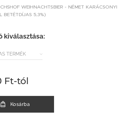
NCHSHOF WEIHNACHTSBIER - NÉMET KARÁCSONYI
5L BETÉTDÍJAS 5,3%)
ó kiválasztása:
AS TERMÉK
VEG)
0
Ft
-tól
Kosárba