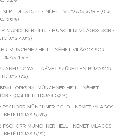
INER EDELSTOFF - NÉMET VILÁGOS SÖR - (0,5l
AS 5,6%)
NGER MÜNCHNER HELL - MÜNCHENI VILÁGOS SÖR -
ÉTDÍJAS 4,8%)
NER MÜNCHNER HELL - NÉMET VILÁGOS SÖR -
ÉTDÍJAS 4,9%)
ISKANER ROYAL - NÉMET SZŰRETLEN BÚZASÖR -
ÉTDÍJAS 6%)
BRAU ORIGINAl MÜNCHNER HELL - NÉMET
ÖR - (0,5l BETÉTDÍJAS 5,2%)
R-PSCHORR MÜNCHNER GOLD - NÉMET VILÁGOS
5L BETÉTDÍJAS 5,5%)
R-PSCHORR MÜNCHNER HELL - NÉMET VILÁGOS
5L BETÉTDÍJAS 5,1%)