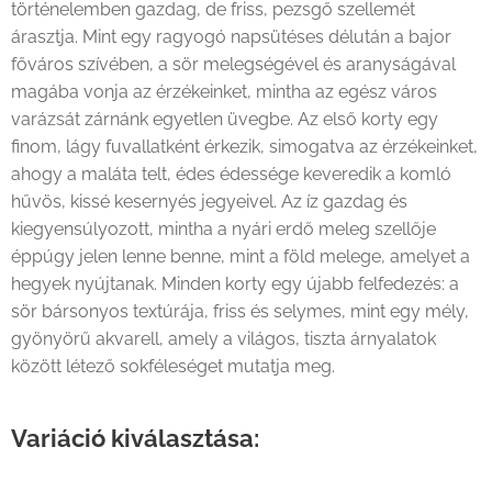
történelemben gazdag, de friss, pezsgő szellemét
árasztja. Mint egy ragyogó napsütéses délután a bajor
főváros szívében, a sör melegségével és aranyságával
magába vonja az érzékeinket, mintha az egész város
varázsát zárnánk egyetlen üvegbe. Az első korty egy
finom, lágy fuvallatként érkezik, simogatva az érzékeinket,
ahogy a maláta telt, édes édessége keveredik a komló
hűvös, kissé kesernyés jegyeivel. Az íz gazdag és
kiegyensúlyozott, mintha a nyári erdő meleg szellője
éppúgy jelen lenne benne, mint a föld melege, amelyet a
hegyek nyújtanak. Minden korty egy újabb felfedezés: a
sör bársonyos textúrája, friss és selymes, mint egy mély,
gyönyörű akvarell, amely a világos, tiszta árnyalatok
között létező sokféleséget mutatja meg.
Variáció kiválasztása: