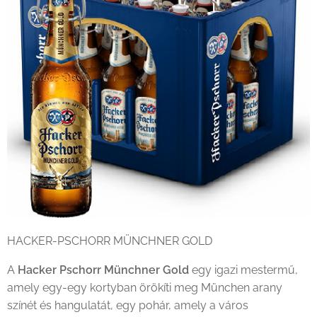
HACKER-PSCHORR MÜNCHNER GOLD
A
Hacker Pschorr Münchner Gold
egy igazi mestermű,
amely egy-egy kortyban örökíti meg München arany
színét és hangulatát, egy pohár, amely a város