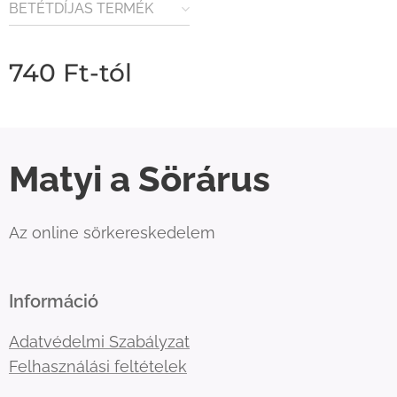
BETÉTDÍJAS TERMÉK
(80FT / ÜVEG)
740
Ft
-tól
Matyi a Sörárus
Az online sörkereskedelem
Információ
Adatvédelmi Szabályzat
Felhasználási feltételek