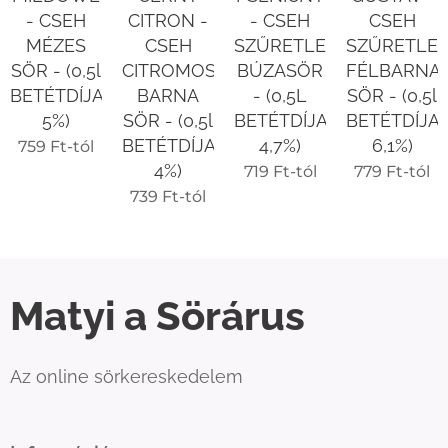
- CSEH
CITRON -
- CSEH
CSEH
MÉZES
CSEH
SZŰRETLEN
SZŰRETLE
SÖR - (0,5l
CITROMOS
BÚZASÖR
FÉLBARNA
BETÉTDÍJAS
BARNA
- (0,5L
SÖR - (0,5l
5%)
SÖR - (0,5l
BETÉTDÍJAS
BETÉTDÍJA
BETÉTDÍJAS
4,7%)
6,1%)
759
Ft
-tól
4%)
719
Ft
-tól
779
Ft
-tól
739
Ft
-tól
Matyi a Sörárus
Az online sörkereskedelem