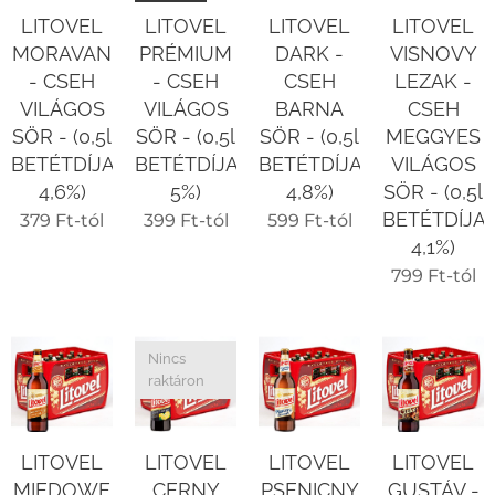
LITOVEL
LITOVEL
LITOVEL
LITOVEL
MORAVAN
PRÉMIUM
DARK -
VISNOVY
- CSEH
- CSEH
CSEH
LEZAK -
VILÁGOS
VILÁGOS
BARNA
CSEH
SÖR - (0,5l
SÖR - (0,5l
SÖR - (0,5l
MEGGYES
BETÉTDÍJAS
BETÉTDÍJAS
BETÉTDÍJAS
VILÁGOS
4,6%)
5%)
4,8%)
SÖR - (0,5l
BETÉTDÍJA
379
Ft
-tól
399
Ft
-tól
599
Ft
-tól
4,1%)
799
Ft
-tól
Nincs
raktáron
LITOVEL
LITOVEL
LITOVEL
LITOVEL
MIEDOWE
CERNY
PSENICNY
GUSTÁV -