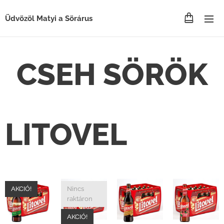
Üdvözöl Matyi a Sörárus
CSEH SÖRÖK
LITOVEL
AKCIÓ!
Nincs
raktáron
AKCIÓ!